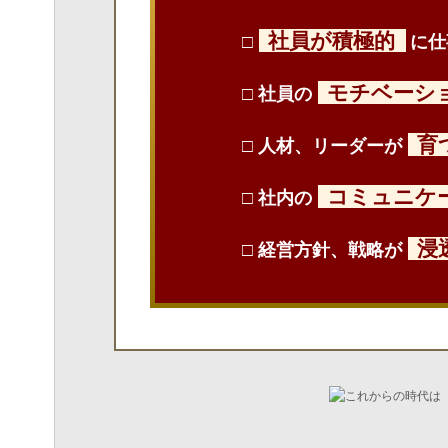
社員が積極的
□
に仕
モチベーシ
□ 社員の
育
□ 人材、リーダーが
コミュニケ
□ 社内の
浸
□ 経営方針、戦略が