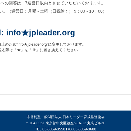
への回答は、7運営日以内とさせていただいております。
。（運営日：月曜～土曜（日祝除く） 9：00～18：00）
l: info★jpleader.org
ため”info★jpleader.org”に変更しております。
送る際は「★」を「＠」に置き換えてください
非営利型一般財団法人 日本リーダー育成推進協会
〒104-0061 東京都中央区銀座6-16-12 丸高ビル3F
TEL.03-6869-3558 FAX.03-6869-3688